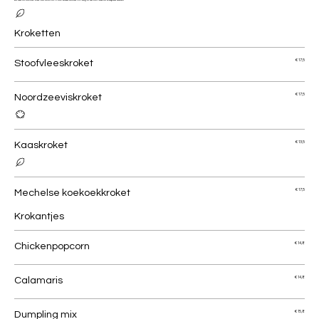
Kroketten
Stoofvleeskroket
€ 17,5
Noordzeeviskroket
€ 17,5
Kaaskroket
€ 13,5
Mechelse koekoekkroket
€ 17,5
Krokantjes
Chickenpopcorn
€ 14,8
Calamaris
€ 14,8
Dumpling mix
€ 15,8