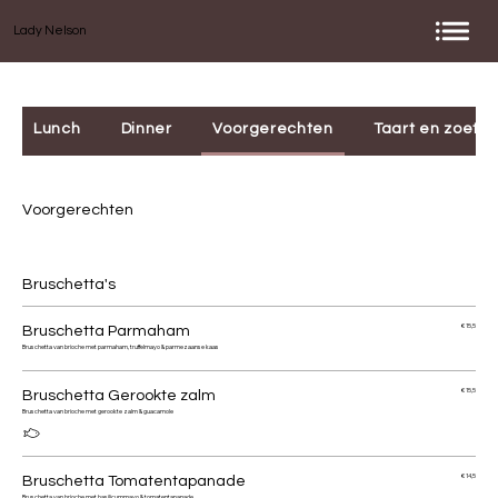
Lady Nelson
Lunch
Dinner
Voorgerechten
Taart en zoetje
Voorgerechten
Bruschetta's
Bruschetta Parmaham
€ 15,5
Bruschetta van brioche met parmaham, truffelmayo & parmezaanse kaas
Bruschetta Gerookte zalm
€ 15,5
Bruschetta van brioche met gerookte zalm & guacamole
Bruschetta Tomatentapanade
€ 14,5
Bruschetta van brioche met basilicummayo & tomatentapanade