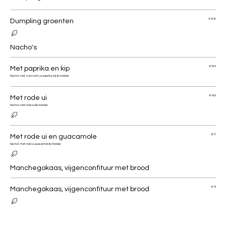
Dumpling groenten
€ 15,8
Nacho's
Met paprika en kip
€ 15,5
Nacho's met zure room, ui, paprika, kip & cheddar
Met rode ui
€ 14,5
Nacho's met rode ui e& cheddar
Met rode ui en guacamole
€ 17
Nacho's met rode ui, guacamole & cheddar
Manchegokaas, vijgenconfituur met brood
Manchegokaas, vijgenconfituur met brood
€ 14